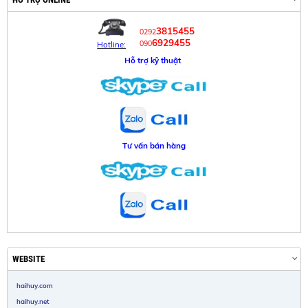
3815455
0292
6929455
090
Hotline:
Hỗ trợ kỹ thuật
Tư vấn bán hàng
WEBSITE
haihuy.com
haihuy.net