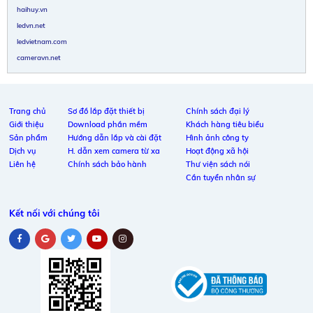
haihuy.vn
ledvn.net
ledvietnam.com
cameravn.net
Trang chủ
Sơ đồ lắp đặt thiết bị
Chính sách đại lý
Giới thiệu
Download phần mềm
Khách hàng tiêu biểu
Sản phẩm
Hướng dẫn lắp và cài đặt
Hình ảnh công ty
Dịch vụ
H. dẫn xem camera từ xa
Hoạt động xã hội
Liên hệ
Chính sách bảo hành
Thư viện sách nói
Cần tuyển nhân sự
Kết nối với chúng tôi