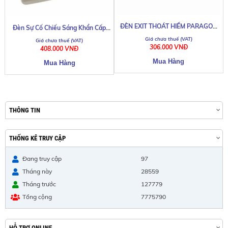
ĐÈN EXIT THOÁT HIỂM PARAGON
Đèn Sự Cố Chiếu Sáng Khẩn Cấp
PEXF23SC
Paragon PEMA21SW
306.000 VNĐ
408.000 VNĐ
THÔNG TIN
THỐNG KÊ TRUY CẬP
Đang truy cập
97
Tháng này
28559
Tháng trước
127779
Tổng cộng
7775790
HỖ TRỢ ONLINE