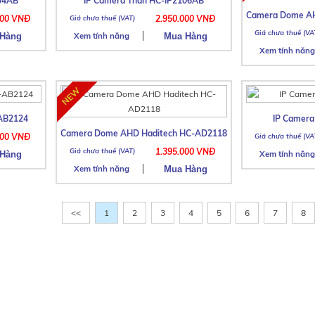
204AB
IP Camera Thân HC-IP2106AB
Camera Dome AH
000 VNĐ
2.950.000 VNĐ
Xem tính năng
Xem tính năng
AB2124
IP Camer
Camera Dome AHD Haditech HC-AD2118
000 VNĐ
1.395.000 VNĐ
Xem tính năng
Xem tính năng
<<
1
2
3
4
5
6
7
8