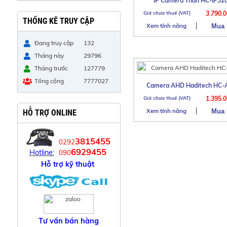
IP Camera Thân HC-IP3
3.790.
THỐNG KÊ TRUY CẬP
Xem tính năng
Đang truy cập
132
Tháng này
29796
Tháng trước
127779
Tổng cộng
7777027
Camera AHD Haditech HC-
1.395.
Xem tính năng
HỖ TRỢ ONLINE
3815455
0292
6929455
Hotline:
090
Hỗ trợ kỹ thuật
Tư vấn bán hàng