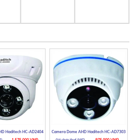
D Haditech HC-AD2404
Camera Dome AHD Haditech HC-AD7303
1.575.000 VNĐ
975.000 VNĐ