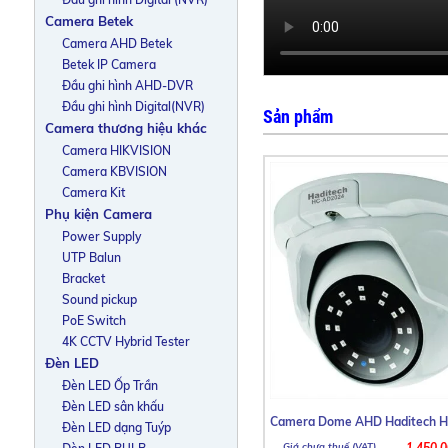
Camera Betek
Camera AHD Betek
Betek IP Camera
Đầu ghi hình AHD-DVR
Đầu ghi hình Digital(NVR)
Sản phẩm
Camera thương hiệu khác
Camera HIKVISION
Camera KBVISION
Camera Kit
Phụ kiện Camera
Power Supply
UTP Balun
Bracket
Sound pickup
PoE Switch
4K CCTV Hybrid Tester
Đèn LED
Đèn LED Ốp Trần
Đèn LED sân khấu
Camera Dome AHD Haditech 
Đèn LED dạng Tuýp
1.450.