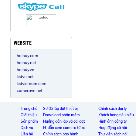
WEBSITE
haihuy.com
haihuy.net
haihuy.vn
ledvn.net
ledvietnam.com
cameravn.net
Trang chủ
Sơ đồ lắp đặt thiết bị
Chính sách đại lý
Giới thiệu
Download phần mềm
Khách hàng tiêu biểu
Sản phẩm
Hướng dẫn lắp và cài đặt
Hình ảnh công ty
Dịch vụ
H. dẫn xem camera từ xa
Hoạt động xã hội
Liên hệ
Chính sách bảo hành
Thư viện sách nói