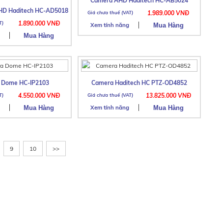
Camera AHD Haditech HC-AB5024
D Haditech HC-AD5018
1.989.000 VNĐ
1.890.000 VNĐ
Xem tính năng
a Dome HC-IP2103
Camera Haditech HC PTZ-OD4852
4.550.000 VNĐ
13.825.000 VNĐ
Xem tính năng
9
10
>>