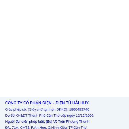
CÔNG TY CỔ PHẦN ĐIỆN - ĐIỆN TỬ HẢI HUY
Giấy phép số: (Giấy chứng nhận DKKD): 1800493740
Do Sở KH&ĐT Thành Phố Cần Thơ cấp ngày 12/12/2002
Người đại diện pháp luật: (Bà) Võ Trần Phương Thanh
Đ/c: 71A, CMT8, P.An Hòa, Q.Ninh Kiều, TP.Cần Thơ