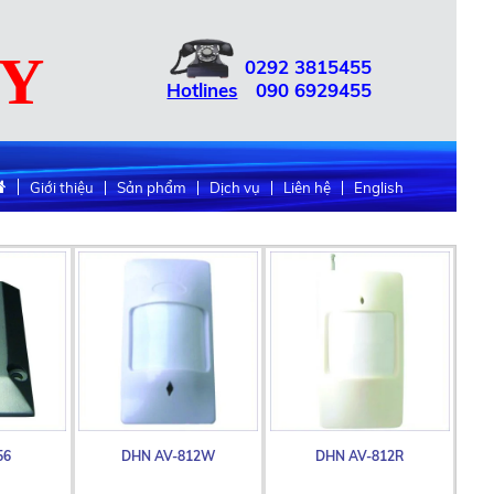
UY
0292
3815455
Hotlines
090
6929455
Giới thiệu
Sản phẩm
Dịch vụ
Liên hệ
English
DHN AV-812W
DHN AV-812R
CTT MC-3