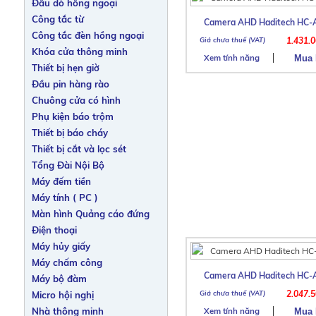
Đầu dò hồng ngoại
Công tắc từ
Camera AHD Haditech HC-
Công tắc đèn hồng ngoại
1.431.
Khóa cửa thông minh
Xem tính năng
Thiết bị hẹn giờ
Đầu pin hàng rào
Chuông cửa có hình
Phụ kiện báo trộm
Thiết bị báo cháy
Thiết bị cắt và lọc sét
Tổng Đài Nội Bộ
Máy đếm tiền
Máy tính ( PC )
Màn hình Quảng cáo đứng
Điện thoại
Máy hủy giấy
Máy chấm công
Camera AHD Haditech HC-
Máy bộ đàm
2.047.
Micro hội nghị
Nhà thông minh
Xem tính năng