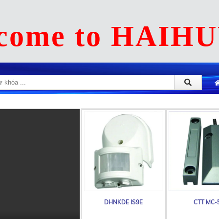
come to HAIH
CTT MC-56
DHNKDE IS9E