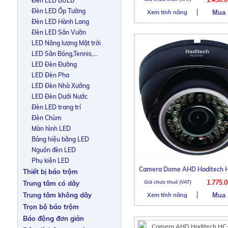
Đèn LED BULB
Đèn LED Ốp Tường
Xem tính năng
Đèn LED Hành Lang
Đèn LED Sân Vườn
LED Năng lượng Mặt trời
LED Sân Bóng,Tennis,...
LED Đèn Đường
LED Đèn Pha
LED Đèn Nhà Xưởng
LED Đèn Dưới Nước
Đèn LED trang trí
Đèn Chùm
Màn hình LED
Bảng hiệu bằng LED
Nguồn đèn LED
Phụ kiện LED
Camera Dome AHD Haditech 
Thiết bị báo trộm
1.775.
Trung tâm có dây
Trung tâm không dây
Xem tính năng
Trọn bộ báo trộm
Báo động đơn giản