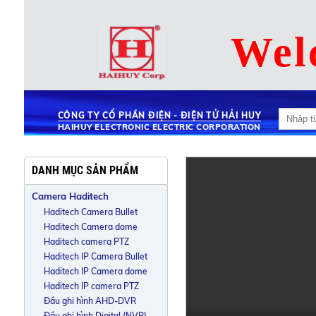
Wel
CÔNG TY CỔ PHẦN ĐIỆN - ĐIỆN TỬ HẢI HUY
HAIHUY ELECTRONIC ELECTRIC CORPORATION
DANH MỤC SẢN PHẨM
Camera Haditech
Haditech Camera Bullet
Haditech Camera dome
Haditech camera PTZ
Haditech IP Camera Bullet
Haditech IP Camera dome
Haditech IP camera PTZ
Đầu ghi hình AHD-DVR
Đầu ghi hình Digital (NVR)