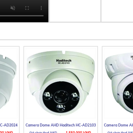
HC-AD2024
Camera Dome AHD Haditech HC-AD2103
Camera Dome AH
000 VNĐ
1.550.000 VNĐ